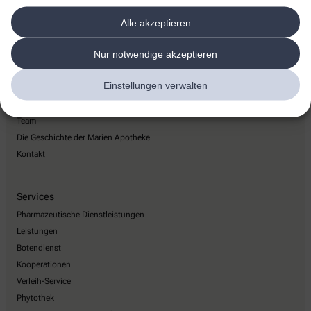
info@marien-apotheke-belgardt.de
Alle akzeptieren
Nur notwendige akzeptieren
Einstellungen verwalten
Über uns
Team
Die Geschichte der Marien Apotheke
Kontakt
Services
Pharmazeutische Dienstleistungen
Leistungen
Botendienst
Kooperationen
Verleih-Service
Phytothek