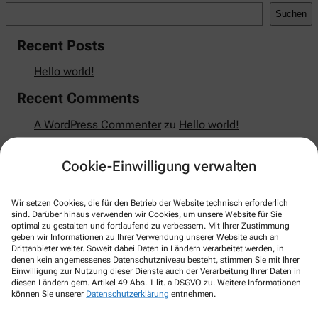
Suchen
Recent Posts
Hello world!
Recent Comments
A WordPress Commenter
zu
Hello world!
Cookie-Einwilligung verwalten
Kontakt
Wir setzen Cookies, die für den Betrieb der Website technisch erforderlich
sind. Darüber hinaus verwenden wir Cookies, um unsere Website für Sie
optimal zu gestalten und fortlaufend zu verbessern. Mit Ihrer Zustimmung
Marien Apotheke
geben wir Informationen zu Ihrer Verwendung unserer Website auch an
Drittanbieter weiter. Soweit dabei Daten in Ländern verarbeitet werden, in
Poststr. 11
,
26689
Apen
denen kein angemessenes Datenschutzniveau besteht, stimmen Sie mit Ihrer
Einwilligung zur Nutzung dieser Dienste auch der Verarbeitung Ihrer Daten in
04489 1291
diesen Ländern gem. Artikel 49 Abs. 1 lit. a DSGVO zu. Weitere Informationen
können Sie unserer
Datenschutzerklärung
entnehmen.
04489 3900
+49-44891291