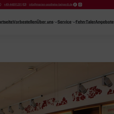
+49-44891291
info@marien-apotheke-belgardt.de
artseite
Vorbestellen
Über uns
Service
Fehn-Taler
Angebote