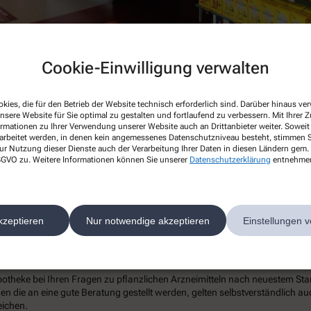
Cookie-Einwilligung verwalten
kies, die für den Betrieb der Website technisch erforderlich sind. Darüber hinaus v
nsere Website für Sie optimal zu gestalten und fortlaufend zu verbessern. Mit Ihrer
ormationen zu Ihrer Verwendung unserer Website auch an Drittanbieter weiter. Soweit
rarbeitet werden, in denen kein angemessenes Datenschutzniveau besteht, stimmen Si
ur Nutzung dieser Dienste auch der Verarbeitung Ihrer Daten in diesen Ländern gem. 
anzliche Therapie
 DSGVO zu. Weitere Informationen können Sie unserer
Datenschutzerklärung
entnehme
hochwertige pflanzliche Arzneimittel, die das Ergebnis modernster wisse
kzeptieren
Nur notwendige akzeptieren
Einstellungen v
lungsmöglichkeiten. Das Angebot an Phytopharmaka ist mittlerweile sehr gro
ichtig, um beste Behandlungserfolge zu erzielen. Deshalb steht hinter jeder
potheke bei Ihren Fragen zu pflanzlichen Arzneimitteln nach neuestem St
die an eine gute Beratung gestellt werden, gelten selbstverständlich auch
eichen.