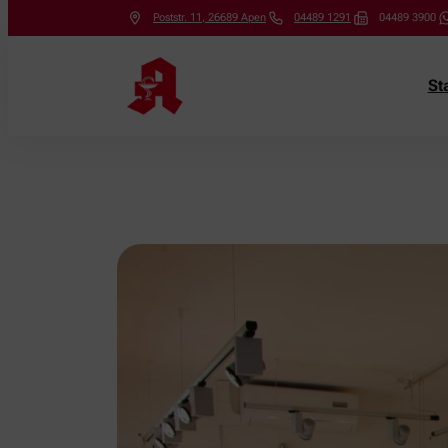
Poststr. 11
,
26689
Apen
04489 1291
04489 3900
St