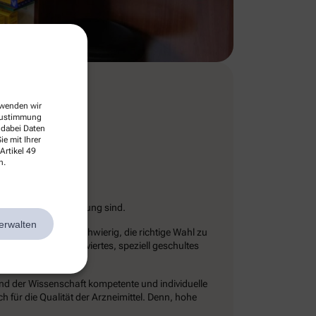
erwenden wir
 Zustimmung
 dabei Daten
e mit Ihrer
Artikel 49
n.
nschaftlicher Forschung sind.
erwalten
ß. Dadurch ist es schwierig, die richtige Wahl zu
 Phytothek ein motiviertes, speziell geschultes
and der Wissenschaft kompetente und individuelle
 für die Qualität der Arzneimittel. Denn, hohe