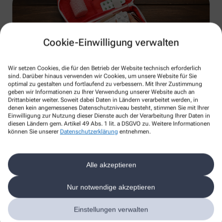
Cookie-Einwilligung verwalten
Wir setzen Cookies, die für den Betrieb der Website technisch erforderlich
sind. Darüber hinaus verwenden wir Cookies, um unsere Website für Sie
optimal zu gestalten und fortlaufend zu verbessern. Mit Ihrer Zustimmung
Erweiterte Medikationsberatung bei
geben wir Informationen zu Ihrer Verwendung unserer Website auch an
Polymedikation
Drittanbieter weiter. Soweit dabei Daten in Ländern verarbeitet werden, in
denen kein angemessenes Datenschutzniveau besteht, stimmen Sie mit Ihrer
Einwilligung zur Nutzung dieser Dienste auch der Verarbeitung Ihrer Daten in
Die „Erweiterte Medikationsberatung bei Polymedikation“ ist
diesen Ländern gem. Artikel 49 Abs. 1 lit. a DSGVO zu. Weitere Informationen
vor allem für Patient*innen gedacht, die mehrere
können Sie unserer
Datenschutzerklärung
entnehmen.
Medikamente gleichzeitig einnehmen, sei es aufgrund einer
chronischen Erkrankung oder einer Kombination aus
verschiedenen Erkrankungen. In solchen Fällen steigt das
Alle akzeptieren
Risiko für ABP und damit für unerwünschte
Arzneimittelwirkungen oder Interaktionen. Die erweiterte
Medikationsberatung soll hierbei helfen, die Situation für
Nur notwendige akzeptieren
Patient*innen und Behandler*innen zu verbessern.
Einstellungen verwalten
Im Rahmen der erweiterten Medikationsberatung werden
die Medikamente des Patienten auf ABP untersucht. Hierzu