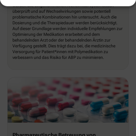
werden alle eingenommenen Arzneimittel systematisch
überprüft und auf Wechselwirkungen sowie potentiell
problematische Kombinationen hin untersucht. Auch die
Dosierung und die Therapiedauer werden berücksichtigt.
Auf dieser Grundlage werden individuelle Empfehlungen zur
Optimierung der Medikation erarbeitet und dem
behandelnden Arzt oder der behandelnden Ärztin zur
Verfügung gestellt. Dies trägt dazu bei, die medizinische
Versorgung für Patient*innen mit Polymedikation zu
verbessern und das Risiko für ABP zu minimieren.
Pharmazeutische Betreuung von