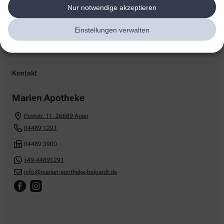
Nur notwendige akzeptieren
Einstellungen verwalten
Kontakt
Marien Apotheke
Poststr. 11
,
26689
Apen
04489 1291
04489 3900
+49-44891291
info@marien-apotheke-belgardt.de