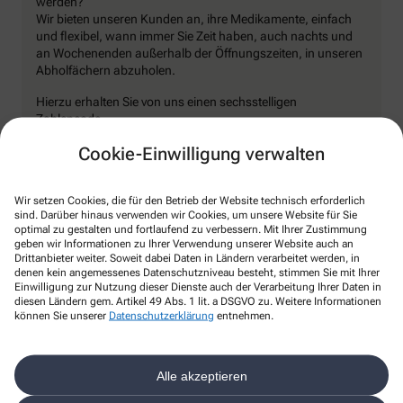
werden?
Wir bieten unseren Kunden an, ihre Medikamente, einfach
und flexibel, wann immer Sie Zeit haben, auch nachts und
an Wochenenden außerhalb der Öffnungszeiten, in unseren
Abholfächern abzuholen.
Hierzu erhalten Sie von uns einen sechsstelligen
Zahlencode.
Cookie-Einwilligung verwalten
Beim Abholen geben Sie an unseren Abholfächern direkt den
sechsstelligen Zahlen Code ein.
Das Abholfach mit Ihren Medikamenten öffnet sich
Wir setzen Cookies, die für den Betrieb der Website technisch erforderlich
sind. Darüber hinaus verwenden wir Cookies, um unsere Website für Sie
automatisch.
optimal zu gestalten und fortlaufend zu verbessern. Mit Ihrer Zustimmung
geben wir Informationen zu Ihrer Verwendung unserer Website auch an
Nach Entnahme der Medikamente muss die Tür des
Drittanbieter weiter. Soweit dabei Daten in Ländern verarbeitet werden, in
Abholfachs wieder durch Zudrücken geschlossen werden.
denen kein angemessenes Datenschutzniveau besteht, stimmen Sie mit Ihrer
Einwilligung zur Nutzung dieser Dienste auch der Verarbeitung Ihrer Daten in
Wir können Medikamente im Abholfach nur dann
diesen Ländern gem. Artikel 49 Abs. 1 lit. a DSGVO zu. Weitere Informationen
bereitstellen, wenn uns für diese ein Rezept vorliegt oder sie
können Sie unserer
Datenschutzerklärung
entnehmen.
bereits vollständig bezahlt sind bzw. vorher ein
Beratungsgespräch stattgefunden hat.
Alle akzeptieren
Jetzt nutzen