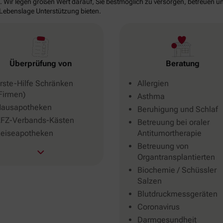
. Wir legen großen Wert darauf, Sie bestmöglich zu versorgen, betreuen un
 Lebenslage Unterstützung bieten.
Beratung
Überprüfung von
Allergien
rste-Hilfe Schränken
Firmen)
Asthma
ausapotheken
Beruhigung und Schlaf
FZ-Verbands-Kästen
Betreuung bei oraler
Antitumortherapie
eiseapotheken
Betreuung von
Organtransplantierten
Biochemie / Schüssler
Salzen
Blutdruckmessgeräten
Coronavirus
Darmgesundheit