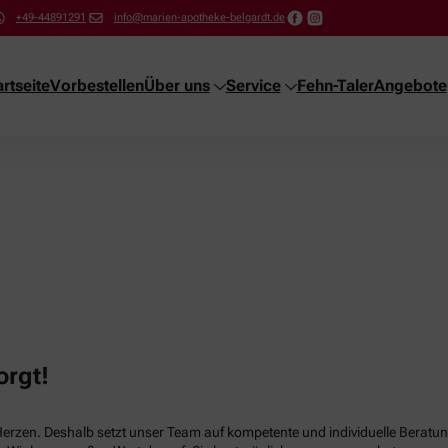
+49-44891291
info@marien-apotheke-belgardt.de
artseite
Vorbestellen
Über uns
Service
Fehn-Taler
Angebote
orgt!
Herzen. Deshalb setzt unser Team auf kompetente und individuelle Beratun