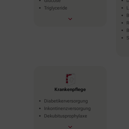
Glucose
D
Triglyceride
L
B
R
B
S
Krankenpflege
Diabetikerversorgung
Inkontinenzversorgung
Dekubitusprophylaxe