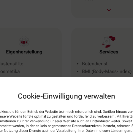
Eigenherstellung
Services
ustensäfte
Botendienst
osmetika
BMI (Body-Mass-Index)
alben
Kundenkarte
eemischungen
Untersuchungen
inkturen
Wechselwirkungen
Cookie-Einwilligung verwalten
ezepturen
Medikationsanalyse
ösungen
Parkplatz
kies, die für den Betrieb der Website technisch erforderlich sind. Darüber hinaus v
nsere Website für Sie optimal zu gestalten und fortlaufend zu verbessern. Mit Ihrer
Ausbildungs-Apotheke
ormationen zu Ihrer Verwendung unserer Website auch an Drittanbieter weiter. Soweit
Barrierefrei
rarbeitet werden, in denen kein angemessenes Datenschutzniveau besteht, stimmen Si
ur Nutzung dieser Dienste auch der Verarbeitung Ihrer Daten in diesen Ländern gem. 