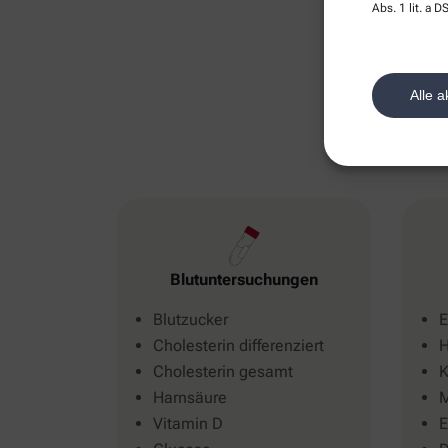
Abs. 1 lit. a
Alle a
Blutuntersuchungen
Blutzucker
E
Cholesterin differenziert
H
Cholesterin gesamt
K
Harnsäure
M
Vitamin D
E