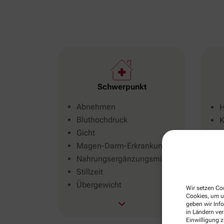
Schwerpunkt
Abnehmen
H
Bluthochdruck
K
Gicht
S
Magen-Darm-Erkrankung
T
Nahrungsergänzungsmittel
T
Stillzeit
R
Übergewicht
L
Wir setzen Coo
Cookies, um u
geben wir Inf
in Ländern ve
Einwilligung z