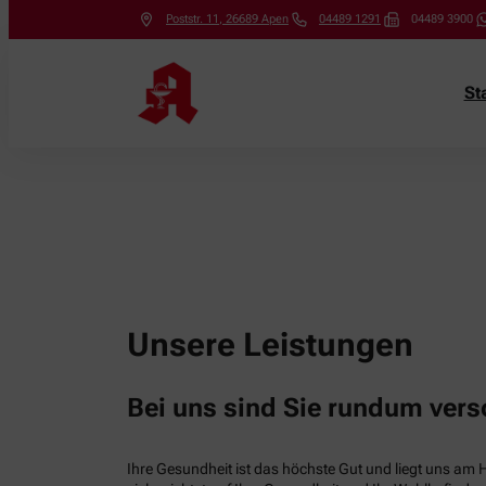
Poststr. 11
,
26689
Apen
04489 1291
04489 3900
St
Unsere Leistungen
Bei uns sind Sie rundum vers
Ihre Gesundheit ist das höchste Gut und liegt uns am 