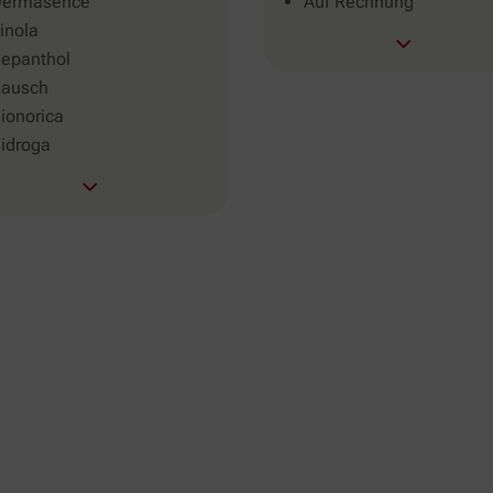
ermasence
Auf Rechnung
inola
epanthol
ausch
ionorica
idroga