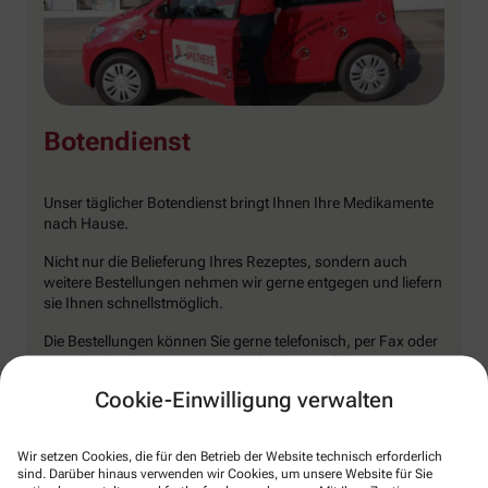
Botendienst
Unser täglicher Botendienst bringt Ihnen Ihre Medikamente
nach Hause.
Nicht nur die Belieferung Ihres Rezeptes, sondern auch
weitere Bestellungen nehmen wir gerne entgegen und liefern
sie Ihnen schnellstmöglich.
Die Bestellungen können Sie gerne telefonisch, per Fax oder
E-Mail oder über unsere Bestellplattform auf dieser
Homepage aufgeben oder per
IhreApotheken
App von Ihrem
Cookie-Einwilligung verwalten
Smartphone an uns senden.
Wir setzen Cookies, die für den Betrieb der Website technisch erforderlich
sind. Darüber hinaus verwenden wir Cookies, um unsere Website für Sie