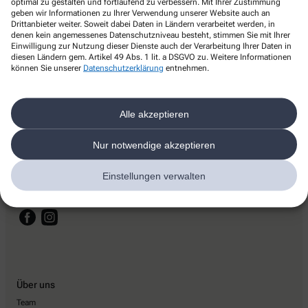
optimal zu gestalten und fortlaufend zu verbessern. Mit Ihrer Zustimmung
geben wir Informationen zu Ihrer Verwendung unserer Website auch an
Drittanbieter weiter. Soweit dabei Daten in Ländern verarbeitet werden, in
denen kein angemessenes Datenschutzniveau besteht, stimmen Sie mit Ihrer
Einwilligung zur Nutzung dieser Dienste auch der Verarbeitung Ihrer Daten in
diesen Ländern gem. Artikel 49 Abs. 1 lit. a DSGVO zu. Weitere Informationen
Kontakt
können Sie unserer
Datenschutzerklärung
entnehmen.
Marien Apotheke
Alle akzeptieren
Poststr. 11
,
26689
Apen
04489 1291
Nur notwendige akzeptieren
04489 3900
Einstellungen verwalten
+49-44891291
info@marien-apotheke-belgardt.de
Über uns
Team