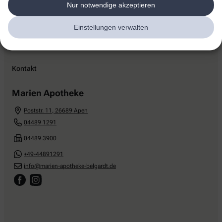
Nur notwendige akzeptieren
Einstellungen verwalten
Kontakt
Marien Apotheke
Poststr. 11
,
26689
Apen
04489 1291
04489 3900
+49-44891291
info@marien-apotheke-belgardt.de