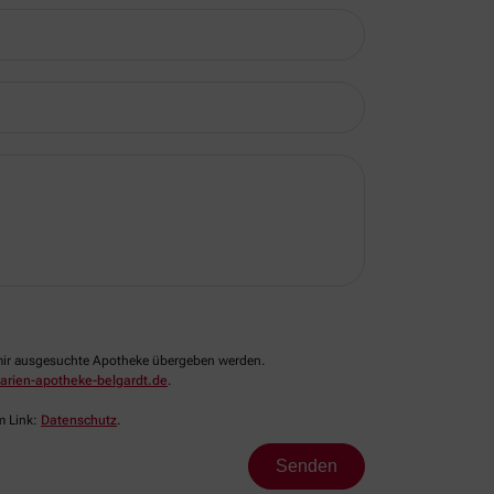
n mir ausgesuchte Apotheke übergeben werden.
rien-apotheke-belgardt.de
.
m Link:
Datenschutz
.