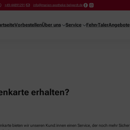
+49-44891291
info@marien-apotheke-belgardt.de
artseite
Vorbestellen
Über uns
Service
Fehn-Taler
Angebote
nkarte erhalten?
karte bieten wir unseren Kund:innen einen Service, der noch mehr Sicherhe