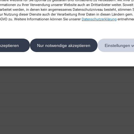
nsere Website für Sie optimal zu gestalten und fortlaufend zu verbessern. Mit Ihrer
ormationen zu Ihrer Verwendung unserer Website auch an Drittanbieter weiter. Soweit
rarbeitet werden, in denen kein angemessenes Datenschutzniveau besteht, stimmen Si
ur Nutzung dieser Dienste auch der Verarbeitung Ihrer Daten in diesen Ländern gem. 
 DSGVO zu. Weitere Informationen können Sie unserer
Datenschutzerklärung
entnehme
 nächsten Besuch bei uns in der Apotheke abholen.
kzeptieren
Nur notwendige akzeptieren
Einstellungen v