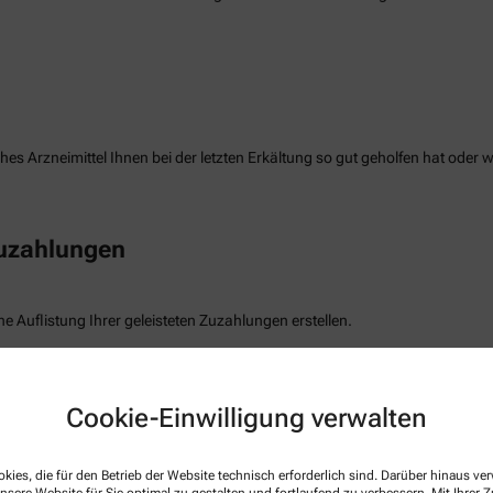
es Arzneimittel Ihnen bei der letzten Erkältung so gut geholfen hat oder 
Zuzahlungen
e Auflistung Ihrer geleisteten Zuzahlungen erstellen.
freiung
Cookie-Einwilligung verwalten
die Befreiung der gesetzlichen Zuzahlung haben, können wir diese Info s
kies, die für den Betrieb der Website technisch erforderlich sind. Darüber hinaus v