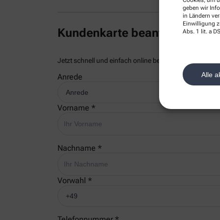
Cookies, um u
geben wir Inf
in Ländern ve
Einwilligung z
Kundenkarte beantragen
Abs. 1 lit. a
Jetzt schnell und einfach online beantragen und beim
Alle a
Anrede
Vorname *
Nachname *
Vorwahl *
Telefonnummer *