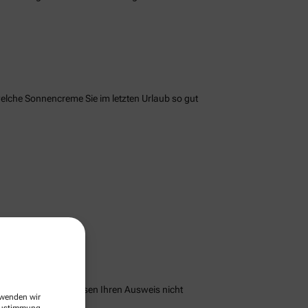
welche Sonnencreme Sie im letzten Urlaub so gut
peichern und Sie müssen Ihren Ausweis nicht
erwenden wir