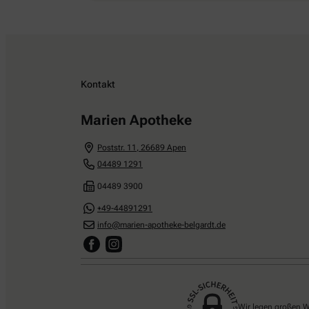
Kontakt
Marien Apotheke
Poststr. 11
,
26689
Apen
04489 1291
04489 3900
+49-44891291
info@marien-apotheke-belgardt.de
Wir legen großen W