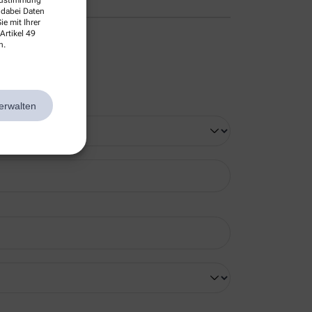
 Zustimmung
 dabei Daten
e mit Ihrer
Artikel 49
n.
erwalten