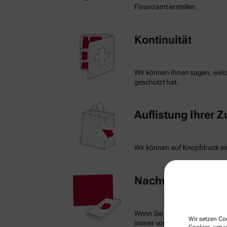
Finanzamt erstellen.
Kontinuität
Wir können Ihnen sagen, welch
geschützt hat.
Auflistung Ihrer 
Wir können auf Knopfdruck ein
Nachweis Ihrer Be
Wenn Sie einen Ausweis über 
Wir setzen Coo
immer vorzeigen.