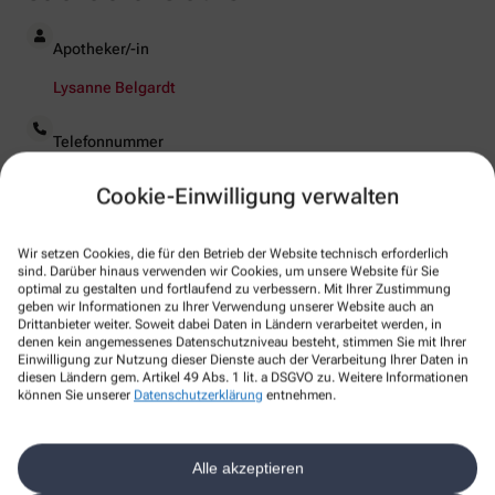
Apotheker/-in
Lysanne Belgardt
Telefonnummer
04489 1291
Cookie-Einwilligung verwalten
Handynummer
Wir setzen Cookies, die für den Betrieb der Website technisch erforderlich
+49-15754606509
sind. Darüber hinaus verwenden wir Cookies, um unsere Website für Sie
optimal zu gestalten und fortlaufend zu verbessern. Mit Ihrer Zustimmung
Faxnummer
geben wir Informationen zu Ihrer Verwendung unserer Website auch an
Drittanbieter weiter. Soweit dabei Daten in Ländern verarbeitet werden, in
04489 3900
denen kein angemessenes Datenschutzniveau besteht, stimmen Sie mit Ihrer
Einwilligung zur Nutzung dieser Dienste auch der Verarbeitung Ihrer Daten in
diesen Ländern gem. Artikel 49 Abs. 1 lit. a DSGVO zu. Weitere Informationen
WhatsApp
können Sie unserer
Datenschutzerklärung
entnehmen.
+49-44891291
E-Mail-Adresse
Alle akzeptieren